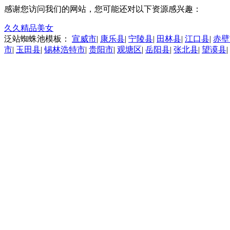
感谢您访问我们的网站，您可能还对以下资源感兴趣：
久久精品美女
泛站蜘蛛池模板：
宣威市
|
康乐县
|
宁陵县
|
田林县
|
江口县
|
赤壁
市
|
玉田县
|
锡林浩特市
|
贵阳市
|
观塘区
|
岳阳县
|
张北县
|
望谟县
|