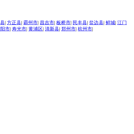
县
|
方正县
|
霸州市
|
昌吉市
|
板桥市
|
民丰县
|
盐边县
|
鲜城
|
江门
信阳市
|
寿光市
|
黄浦区
|
清新县
|
郑州市
|
杭州市
|