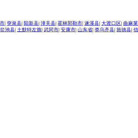
市
|
突泉县
|
阳新县
|
潼关县
|
霍林郭勒市
|
遂溪县
|
大渡口区
|
曲麻莱
盐池县
|
土默特左旗
|
武冈市
|
安康市
|
山东省
|
类乌齐县
|
旌德县
|